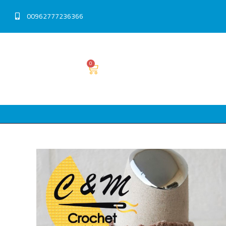
00962777236366
0