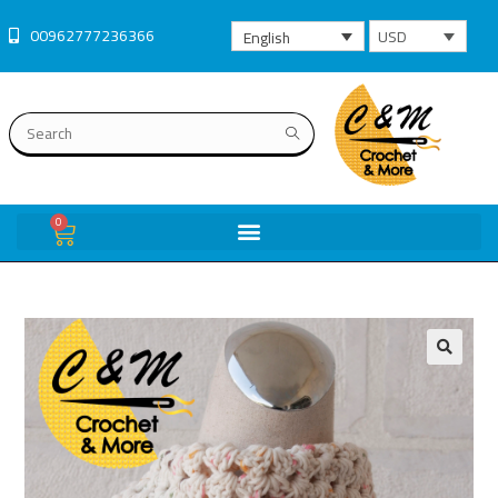
00962777236366
USD
English
0
🔍