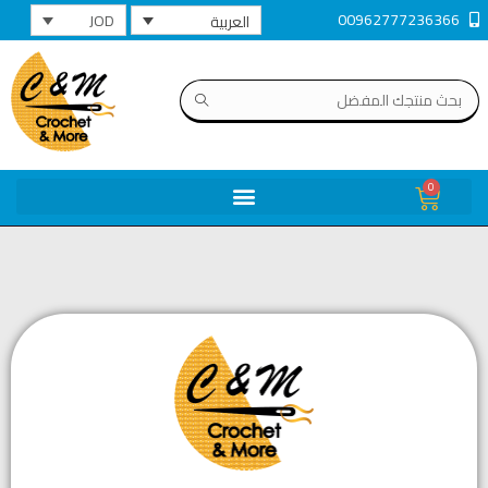
00962777236366
JOD
العربية
0