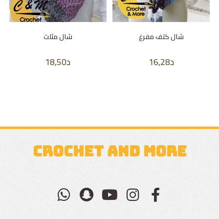
شال كتف مفرغ
شال مثلث
د
16,28
د
18,50
CROCHET AND MORE