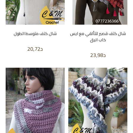
شال كتف قصير لتتألقي مع ايس
شال كتف متوسط الطول
كاب انيق
د
20,72
د
23,98