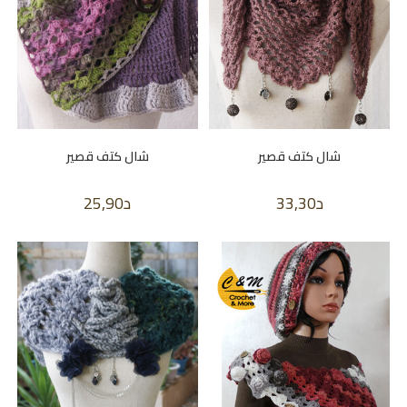
شال كتف قصير
شال كتف قصير
د
33,30
د
25,90