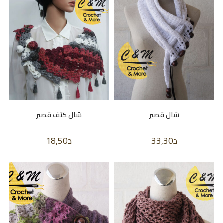
شال قصير
شال كتف قصير
د
33,30
د
18,50