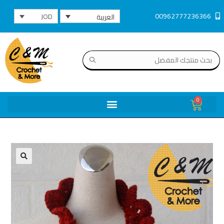
00962777236366
JOD
العربية
0
🔍