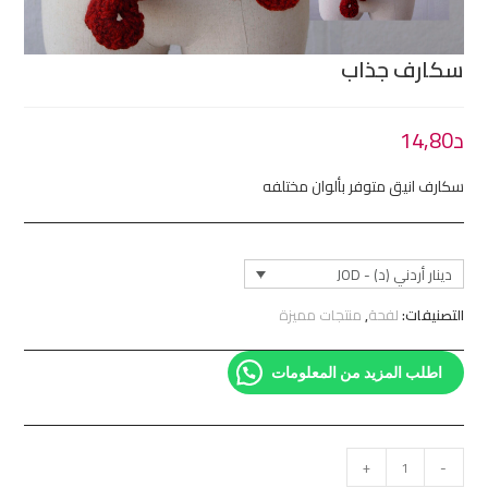
سكارف جذاب
د
14,80
سكارف انيق متوفر بألوان مختلفه
دينار أردني (د) - JOD
التصنيفات:
لفحة
,
منتجات مميزة
اطلب المزيد من المعلومات
+
-