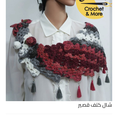
شال كتف قصير