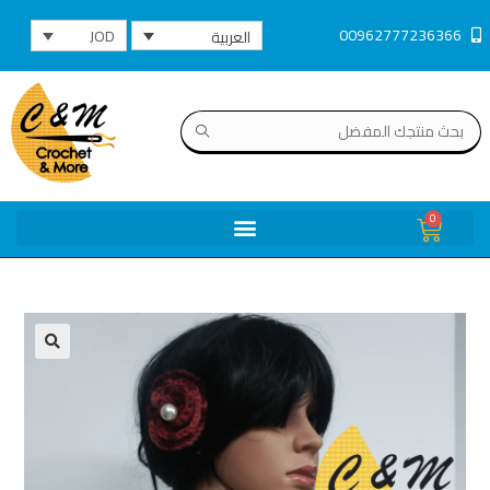
00962777236366
JOD
العربية
0
🔍