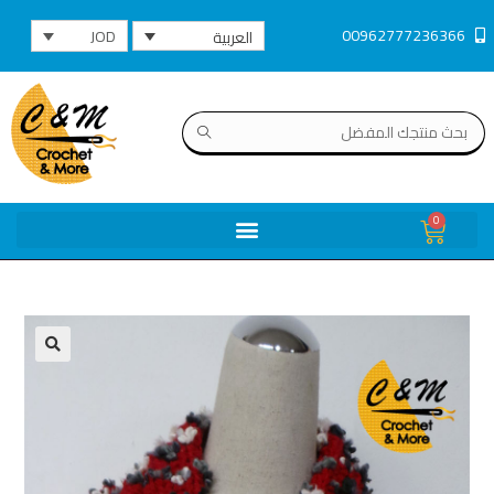
00962777236366
JOD
العربية
0
🔍