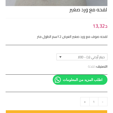
لفحه مع ورد صغير
د
13,32
لفحه صوف مع ورد صغير العرض 12سم الطول متر
دينار أردني (د) - JOD
التصنيف:
لفحة
اطلب المزيد من المعلومات
+
-