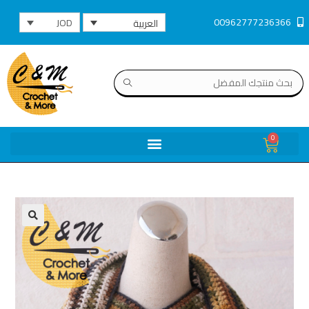
00962777236366
JOD
العربية
0
🔍